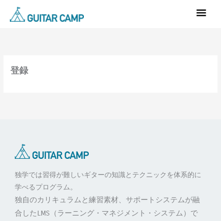
内
メ
容
イ
を
ン
ス
キ
メ
ッ
登録
ニ
プ
ュ
ー
独学では習得が難しいギターの知識とテクニックを体系的に
学べるプログラム。
独自のカリキュラムと練習素材、サポートシステムが融
合したLMS（ラーニング・マネジメント・システム）で