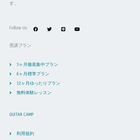
す。
F
T
L
Y
a
w
i
o
c
i
n
u
Follow Us
e
t
e
t
b
t
u
o
e
b
受講プラン
o
r
e
k
3ヶ月徹底集中プラン
6ヶ月標準プラン
12ヶ月ゆったりプラン
無料体験レッスン
GUITAR CAMP
利用規約