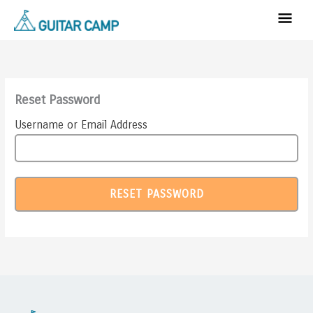
内
メ
容
イ
を
ン
ス
キ
メ
ッ
Reset Password
ニ
プ
Username or Email Address
ュ
ー