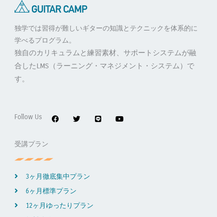
独学では習得が難しいギターの知識とテクニックを体系的に
学べるプログラム。
独自のカリキュラムと練習素材、サポートシステムが融
合したLMS（ラーニング・マネジメント・システム）で
す。
F
T
L
Y
a
w
i
o
c
i
n
u
Follow Us
e
t
e
t
b
t
u
o
e
b
受講プラン
o
r
e
k
3ヶ月徹底集中プラン
6ヶ月標準プラン
12ヶ月ゆったりプラン