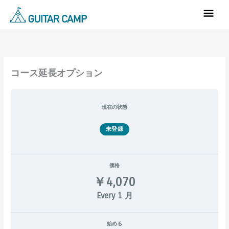
内
メ
容
イ
を
ン
ス
キ
メ
ッ
コース延長オプション
ニ
プ
ュ
現在の状態
ー
未登録
価格
￥4,070
Every 1 月
始める