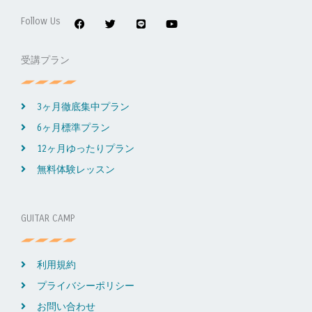
a
w
i
o
c
i
n
u
Follow Us
e
t
e
t
b
t
u
o
e
b
受講プラン
o
r
e
k
3ヶ月徹底集中プラン
6ヶ月標準プラン
12ヶ月ゆったりプラン
無料体験レッスン
GUITAR CAMP
利用規約
プライバシーポリシー
お問い合わせ