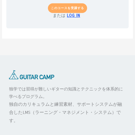
このコースを受講する
または
LOG IN
独学では習得が難しいギターの知識とテクニックを体系的に
学べるプログラム。
独自のカリキュラムと練習素材、サポートシステムが融
合したLMS（ラーニング・マネジメント・システム）で
す。
F
T
L
Y